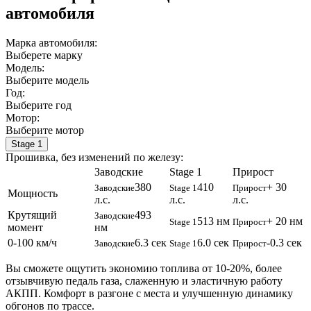
автомобиля
Марка автомобиля:
Выберете марку
Модель:
Выберите модель
Год:
Выберите год
Мотор:
Выберите мотор
Stage 1
Прошивка, без изменений по железу:
Заводские
Stage 1
Прирост
380
410
+ 30
Заводские
Stage 1
Прирост
Мощность
л.с.
л.с.
л.с.
Крутящий
493
Заводские
513 нм
+ 20 нм
Stage 1
Прирост
момент
нм
0-100 км/ч
6.3 сек
6.0 сек
-0.3 сек
Заводские
Stage 1
Прирост
Вы сможете ощутить экономию топлива от 10-20%, более
отзывчивую педаль газа, слаженную и эластичную работу
АКПП. Комфорт в разгоне с места и улучшенную динамику
обгонов по трассе.